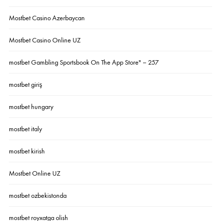
Mostbet Casino Azerbaycan
Mostbet Casino Online UZ
‎mostbet Gambling Sportsbook On The App Store" – 257
mostbet giriş
mostbet hungary
mostbet italy
mostbet kirish
Mostbet Online UZ
mostbet ozbekistonda
mostbet royxatga olish