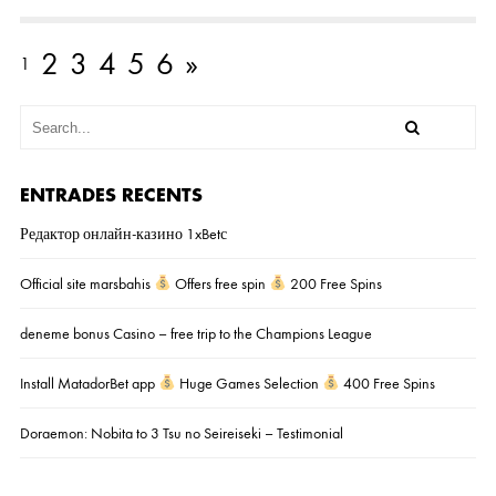
2
3
4
5
6
»
1
ENTRADES RECENTS
Редактор онлайн-казино 1xBetс
Official site marsbahis
Offers free spin
200 Free Spins
deneme bonus Casino – free trip to the Champions League
Install MatadorBet app
Huge Games Selection
400 Free Spins
Doraemon: Nobita to 3 Tsu no Seireiseki – Testimonial