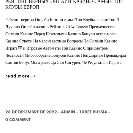
РЕЙТИНГ ВЕРНЫХ ОНЛАЙН КАЗИНО САМЫЕ ТОП
КЛУБЫ ЕВРОП
Рейтинг верных Онлайн Казино самые Топ Клубы европе Топ-5
Лучших Онлайн-казино Рейтинг 2024 Content Преимущества
Онлайн Казино Перед Наземными Казино Бонусы остального
Казино Ответы На малоизвестные Вопросы По Онлайн Казино
Играть
и Игровые Автоматы Топ Казино С присмотром
Честности Многообразие Бонусов Казино Популярные Провайдеры
Слотов Бонус Мога разве Да Съм Сигурен, Че Резултата и Игрите…
read more
28 DE DESEMBRE DE 2022
-
ADMIN
-
1XBET RUSSIA
-
0 COMMENT