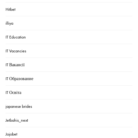
Hitbet
illiya
IT Education
IT Vacancies
IT Вакансії
IT Образование
IT Освіта
japanese brides
Jetbahis_next
Jojobet