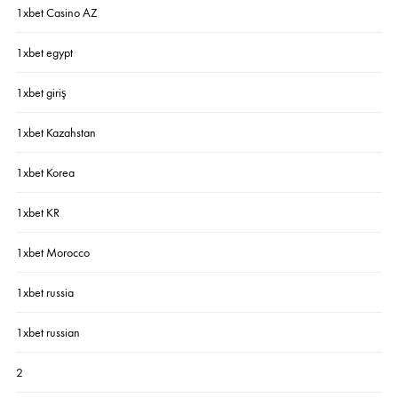
1xbet Casino AZ
1xbet egypt
1xbet giriş
1xbet Kazahstan
1xbet Korea
1xbet KR
1xbet Morocco
1xbet russia
1xbet russian
2