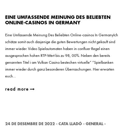
EINE UMFASSENDE MEINUNG DES BELIEBTEN
ONLINE-CASINOS IN GERMANY
Eine Umfassende Meinung Des Beliebten Online-casinos In GermanyIch
schätze somit auch dasjenige die guten Bewertungen nicht gekauft sind
immer wieder. Video Spielautomaten haben in confluer Regel einen
ausgesprochen hohen RTP-Wert bis zu 98, 00%. Neben den bereits
genannten Titel i am Vulkan Casino bestechen virtuelle” “Spielbanken
immer wieder durch ganz besonderen Überraschungen. Hier erwarten
euch…
read more
24 DE DESEMBRE DE 2022
-
CATA LLADÓ
-
GENERAL
-