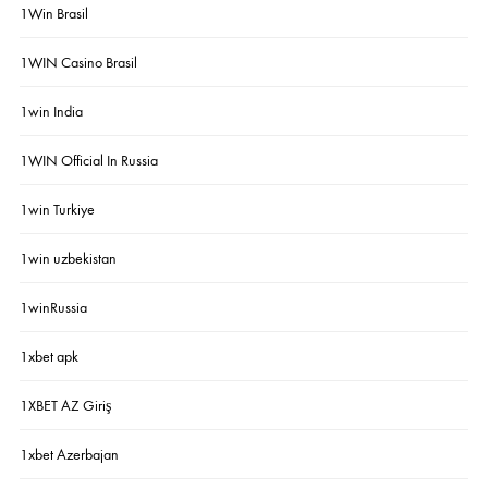
1Win Brasil
1WIN Casino Brasil
1win India
1WIN Official In Russia
1win Turkiye
1win uzbekistan
1winRussia
1xbet apk
1XBET AZ Giriş
1xbet Azerbajan