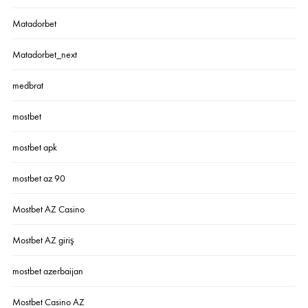
Matadorbet
Matadorbet_next
medbrat
mostbet
mostbet apk
mostbet az 90
Mostbet AZ Casino
Mostbet AZ giriş
mostbet azerbaijan
Mostbet Casino AZ