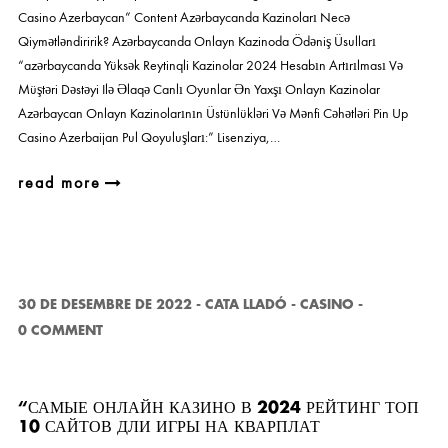
Casino Azerbaycan” Content Azərbaycanda Kazinoları Necə
Qiymətləndiririk? Azərbaycanda Onlayn Kazinoda Ödəniş Üsulları
“azərbaycanda Yüksək Reytinqli Kazinolar 2024 Hesabın Artırılması Və
Müştəri Dəstəyi Ilə Əlaqə Canlı Oyunlar Ən Yaxşı Onlayn Kazinolar
Azərbaycan Onlayn Kazinolarının Üstünlükləri Və Mənfi Cəhətləri Pin Up
Casino Azerbaijan Pul Qoyuluşları:” Lisenziya,…
read more
30 DE DESEMBRE DE 2022
-
CATA LLADÓ
-
CASINO
-
0 COMMENT
“САМЫЕ ОНЛАЙН КАЗИНО В 2024 РЕЙТИНГ ТОП
10 САЙТОВ ДЛИ ИГРЫ НА КВАРПЛАТ