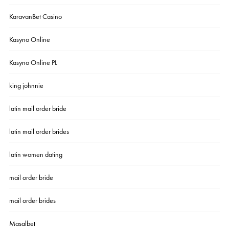
KaravanBet Casino
Kasyno Online
Kasyno Online PL
king johnnie
latin mail order bride
latin mail order brides
latin women dating
mail order bride
mail order brides
Masalbet