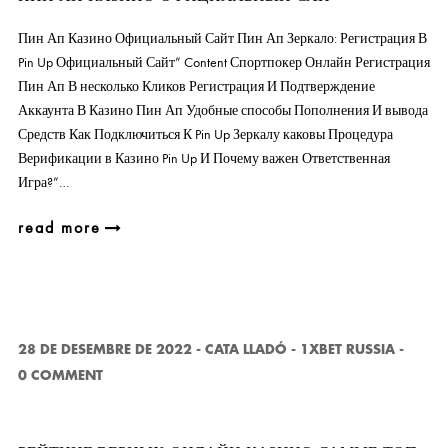
Пин Ап Казино Официальный Сайт Пин Ап Зеркало: Регистрация В
Pin Up Официальный Сайт” Content Спортпокер Онлайн Регистрация
Пин Ап В несколько Кликов Регистрация И Подтверждение
Аккаунта В Казино Пин Ап Удобные способы Пополнения И вывода
Средств Как Подключиться К Pin Up Зеркалу каковы Процедура
Верификации в Казино Pin Up И Почему важен Ответственная
Игра?”…
read more
28 DE DESEMBRE DE 2022
-
CATA LLADÓ
-
1XBET RUSSIA
-
0 COMMENT