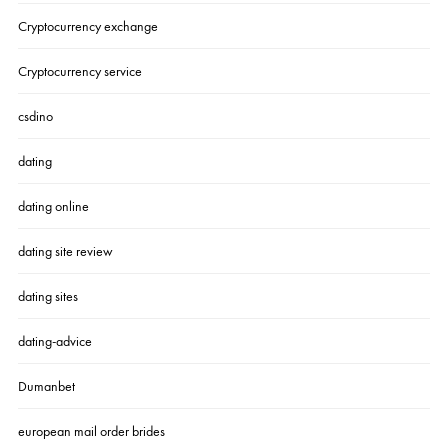
Cryptocurrency exchange
Cryptocurrency service
csdino
dating
dating online
dating site review
dating sites
dating-advice
Dumanbet
european mail order brides