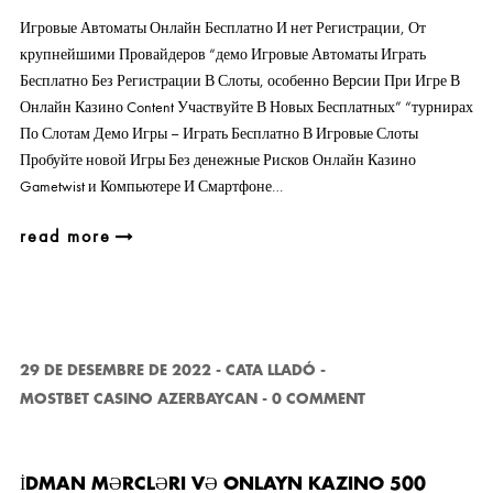
Игровые Автоматы Онлайн Бесплатно И нет Регистрации, От
крупнейшими Провайдеров “демо Игровые Автоматы Играть
Бесплатно Без Регистрации В Слоты, особенно Версии При Игре В
Онлайн Казино Content Участвуйте В Новых Бесплатных” “турнирах
По Слотам Демо Игры – Играть Бесплатно В Игровые Слоты
Пробуйте новой Игры Без денежные Рисков Онлайн Казино
Gametwist и Компьютере И Смартфоне…
read more
29 DE DESEMBRE DE 2022
-
CATA LLADÓ
-
MOSTBET CASINO AZERBAYCAN
-
0 COMMENT
İDMAN MƏRCLƏRI VƏ ONLAYN KAZINO 500