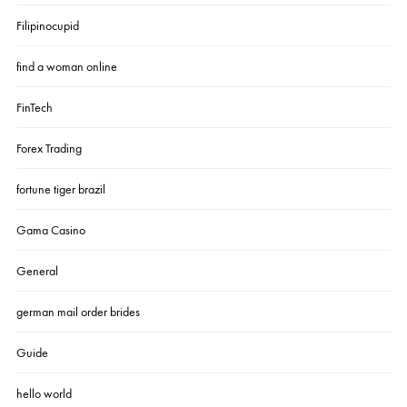
Filipinocupid
find a woman online
FinTech
Forex Trading
fortune tiger brazil
Gama Casino
General
german mail order brides
Guide
hello world