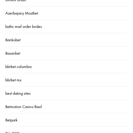
Azerbajany Mostbet
baltic mail order brides
Bankobet
Basaribet
bbrbet colombia
bbrbet mx
best dating sites
Betmotion Casino Basil
Betpark