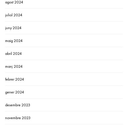
agost 2024
juliol 2024
juny 2024
maig 2024
abril 2024
març 2024
febrer 2024
gener 2024
desembre 2023
novembre 2023