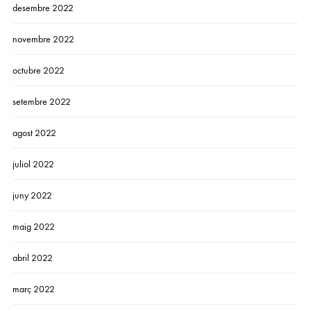
desembre 2022
novembre 2022
octubre 2022
setembre 2022
agost 2022
juliol 2022
juny 2022
maig 2022
abril 2022
març 2022