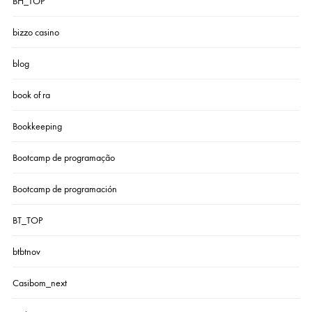
BH_TOP
bizzo casino
blog
book of ra
Bookkeeping
Bootcamp de programação
Bootcamp de programación
BT_TOP
btbtnov
Casibom_next