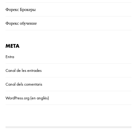
Форекс Брокеры
Форекс обучение
META
Entra
Canal de les entrades
Canal dels comentaris
WordPress.org (en anglès)