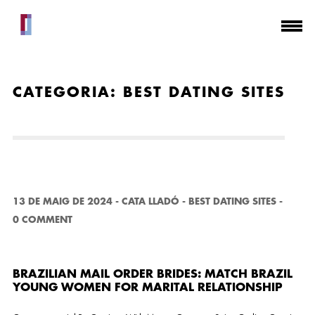
CATEGORIA:
BEST DATING SITES
13 DE MAIG DE 2024
-
CATA LLADÓ
-
BEST DATING SITES
-
0 COMMENT
BRAZILIAN MAIL ORDER BRIDES: MATCH BRAZIL
YOUNG WOMEN FOR MARITAL RELATIONSHIP