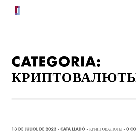
CATEGORIA:
КРИПТОВАЛЮТ
13 DE JULIOL DE 2023
-
CATA LLADÓ
-
КРИПТОВАЛЮТЫ
-
0 C