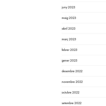
juny 2023
maig 2023
abril 2023
març 2023
febrer 2023
gener 2023
desembre 2022
novembre 2022
octubre 2022
setembre 2022