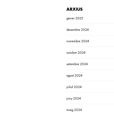
ARXIUS
gener 2025
desembre 2024
novembre 2024
octubre 2024
setembre 2024
agost 2024
juliol 2024
juny 2024
maig 2024