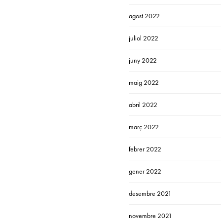
agost 2022
juliol 2022
juny 2022
maig 2022
abril 2022
març 2022
febrer 2022
gener 2022
desembre 2021
novembre 2021