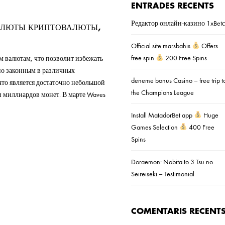
ENTRADES RECENTS
Редактор онлайн-казино 1xBet
АЛЮТЫ КРИПТОВАЛЮТЫ,
Official site marsbahis
Offers
free spin
200 Free Spins
м валютам, что позволит избежать
ьно законным в различных
deneme bonus Casino – free trip t
что является достаточно небольшой
the Champions League
 миллиардов монет. В марте Waves
Install MatadorBet app
Huge
Games Selection
400 Free
Spins
Doraemon: Nobita to 3 Tsu no
Seireiseki – Testimonial
COMENTARIS RECENT