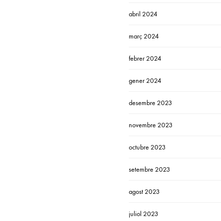
abril 2024
març 2024
febrer 2024
gener 2024
desembre 2023
novembre 2023
octubre 2023
setembre 2023
agost 2023
juliol 2023