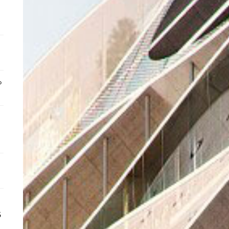
с
o
S