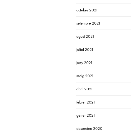
octubre 2021
setembre 2021
agost 2021
juliol 2021
juny 2021
maig 2021
abril 2021
febrer 2021
gener 2021
desembre 2020