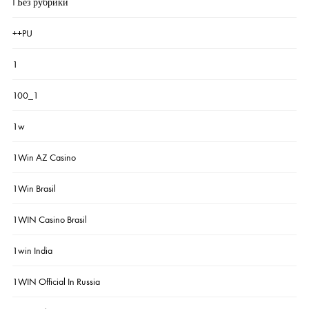
! Без рубрики
++PU
1
100_1
1w
1Win AZ Casino
1Win Brasil
1WIN Casino Brasil
1win India
1WIN Official In Russia