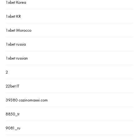
1xbet Korea
1xbet KR
1xbet Morocco
1xbet russia
1xbet russian
2
22bet IT
39380 cazinomaxxi.com
8850_tr
9081_ru