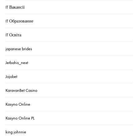
IT Вакансії
IT Образование
IT Освіта
japanese brides
Jetbahis_next
Jojobet
KaravanBet Casino
Kasyno Online
Kasyno Online PL
king johnnie