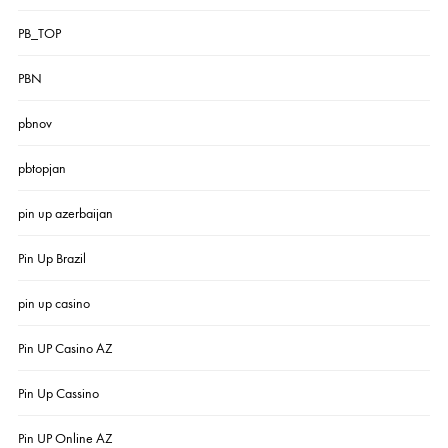
PB_TOP
PBN
pbnov
pbtopjan
pin up azerbaijan
Pin Up Brazil
pin up casino
Pin UP Casino AZ
Pin Up Cassino
Pin UP Online AZ