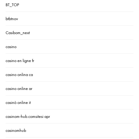
BT_TOP
btbtnov
Casibom_next
casino
casino en ligne fr
casino onlina ca
casino online ar
casinò online it
casinom-hub.comsitesi apr
casinomhub