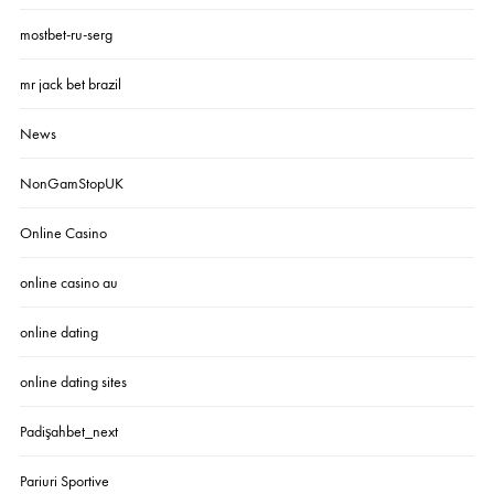
mostbet-ru-serg
mr jack bet brazil
News
NonGamStopUK
Online Casino
online casino au
online dating
online dating sites
Padişahbet_next
Pariuri Sportive