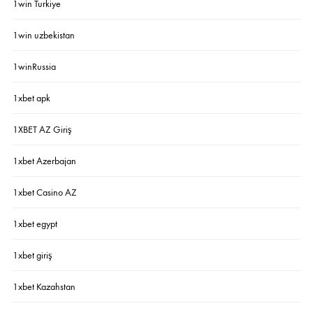
1win Turkiye
1win uzbekistan
1winRussia
1xbet apk
1XBET AZ Giriş
1xbet Azerbajan
1xbet Casino AZ
1xbet egypt
1xbet giriş
1xbet Kazahstan