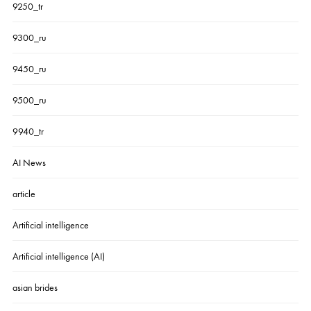
9250_tr
9300_ru
9450_ru
9500_ru
9940_tr
AI News
article
Artificial intelligence
Artificial intelligence (AI)
asian brides