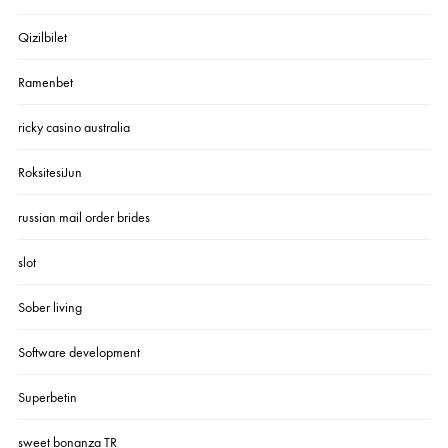
Qizilbilet
Ramenbet
ricky casino australia
RoksitesiJun
russian mail order brides
slot
Sober living
Software development
Superbetin
sweet bonanza TR