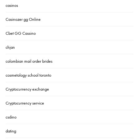
casinos
Casinozer gg Online
Cbet GG Cassino
chjan
colombian mail order brides
cosmetology school toronto
Cryptocurrency exchange
Cryptocurrency service
csdino
dating