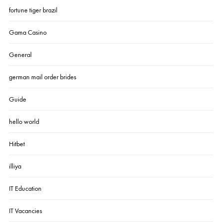
fortune tiger brazil
Gama Casino
General
german mail order brides
Guide
hello world
Hitbet
illiya
IT Education
IT Vacancies