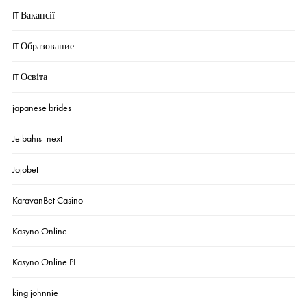
IT Вакансії
IT Образование
IT Освіта
japanese brides
Jetbahis_next
Jojobet
KaravanBet Casino
Kasyno Online
Kasyno Online PL
king johnnie