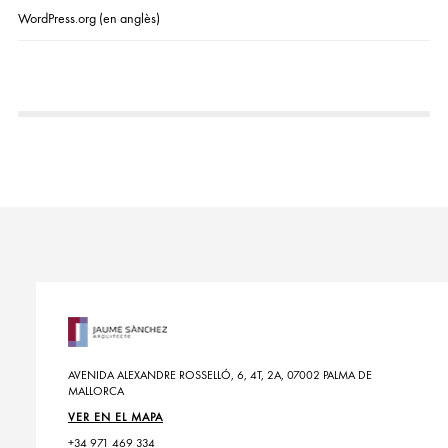
WordPress.org (en anglès)
AVENIDA ALEXANDRE ROSSELLÓ, 6, 4T, 2A, 07002 PALMA DE
MALLORCA
VER EN EL MAPA
+34 971 469 334