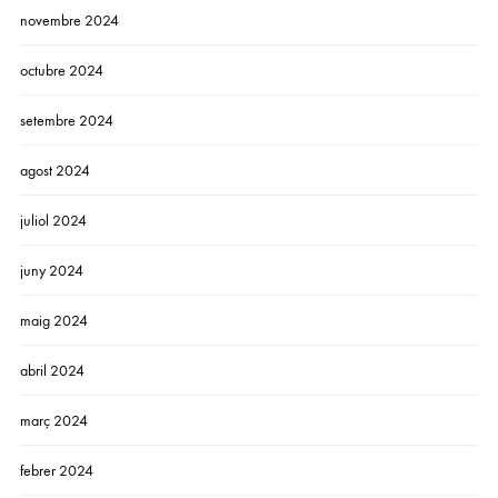
novembre 2024
octubre 2024
setembre 2024
agost 2024
juliol 2024
juny 2024
maig 2024
abril 2024
març 2024
febrer 2024