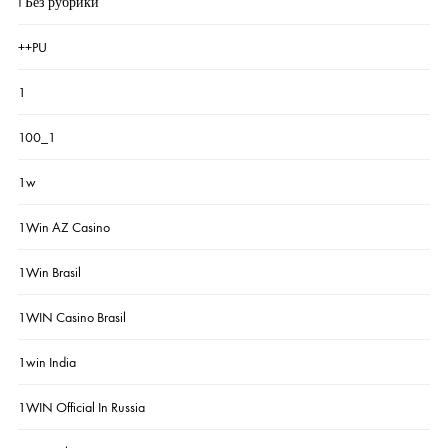
! Без рубрики
++PU
1
100_1
1w
1Win AZ Casino
1Win Brasil
1WIN Casino Brasil
1win India
1WIN Official In Russia