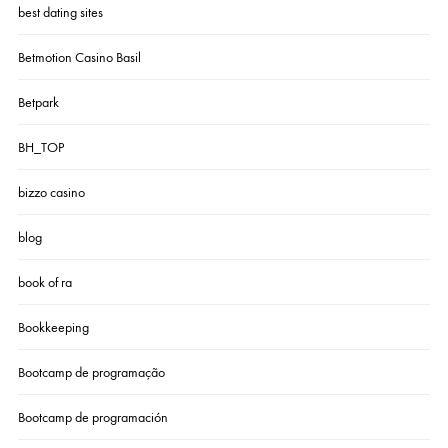
best dating sites
Betmotion Casino Basil
Betpark
BH_TOP
bizzo casino
blog
book of ra
Bookkeeping
Bootcamp de programação
Bootcamp de programación