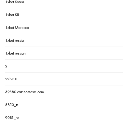
1xbet Korea
1xbet KR
1xbet Morocco
1xbet russia
1xbet russian
2
22bet IT
39380 cazinomaxxi.com
8850_tr
9081_ru