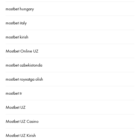
mostbet hungary
mostbet italy
mostbet kirish
Mostbet Online UZ
mostbet ozbekistonda
mostbet royxatga olish
mostbet tr
Mostbet UZ
Mostbet UZ Casino
Mostbet UZ Kirish