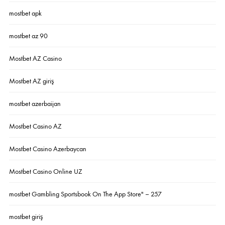
mostbet apk
mostbet az 90
Mostbet AZ Casino
Mostbet AZ giriş
mostbet azerbaijan
Mostbet Casino AZ
Mostbet Casino Azerbaycan
Mostbet Casino Online UZ
‎mostbet Gambling Sportsbook On The App Store" – 257
mostbet giriş