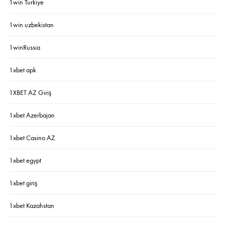
1win Turkiye
1win uzbekistan
1winRussia
1xbet apk
1XBET AZ Giriş
1xbet Azerbajan
1xbet Casino AZ
1xbet egypt
1xbet giriş
1xbet Kazahstan