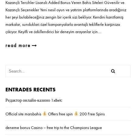
Kazançlı Tercihler Lisanslı Added Bonus Veren Bahis Siteleri Güvenilir ve
Kazançlı Seçenekler Yeni nesil oyun ve yatırım platformlarında aradığınız
her şeyi bulabileceğiniz zengin bir içerik sizi bekliyor. Kendini kanıtlamış
markalar, sundukları özel kampanyalarla avantajlı tekliflerle karşınıza
çıkıyor. Keyifli ve ödüllendirici bir deneyim arayanlar için…
read more
ENTRADES RECENTS
Редактор онлайн-казино 1xBetс
Official site marsbahis
Offers free spin
200 Free Spins
deneme bonus Casino – free trip to the Champions League