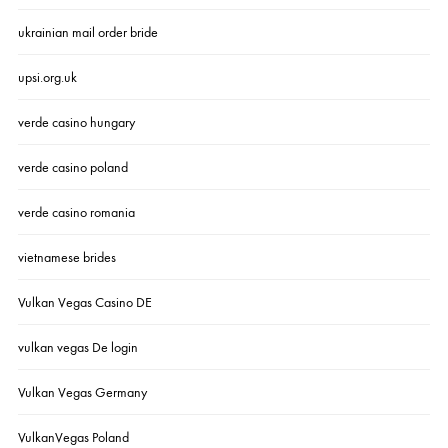
ukrainian mail order bride
upsi.org.uk
verde casino hungary
verde casino poland
verde casino romania
vietnamese brides
Vulkan Vegas Casino DE
vulkan vegas De login
Vulkan Vegas Germany
VulkanVegas Poland